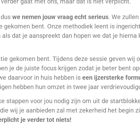
 verder gaat met ons, maar dat is niet verplicht.
r dus
we nemen jouw vraag echt serieus
. We zullen
atie gekomen bent. Onze methodiek leent is ingerich
 als dat je aanspreekt dan hopen we dat je hierna 
tuatie gekomen bent. Tijdens deze sessie geven wij
pen je de juiste focus krijgen zodat je beter bent
we daarvoor in huis hebben is
een ijzersterke form
gen hebben hun omzet in twee jaar verdrievoudig
ke stappen voor jou nodig zijn om uit de startblokk
r die wij je aanbieden zal met zekerheid het begin
rplicht je verder tot niets!