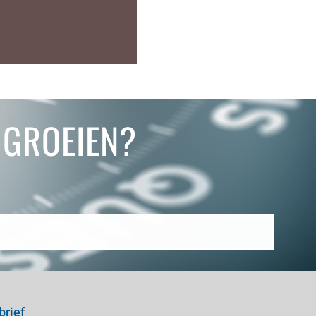
N GROEIEN?
brief