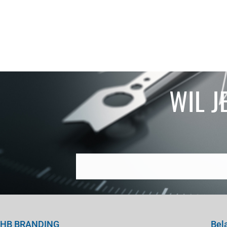
WIL J
HB BRANDING
Bel