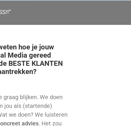
S!!”
 weten hoe je jouw
ial Media gereed
 de BESTE KLANTEN
aantrekken?
e graag blijken. We doen
m jou als (startende)
 Wat we doen? We luisteren
concreet advies
. Het zou