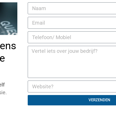
vens
ke
elf
ie.
VERZENDEN