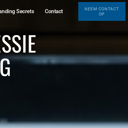
NEEM CONTACT
anding Secrets
Contact
OP
SSIE
NG