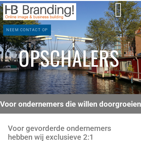
BRANDING SECRETS
NEEM CONTACT OP
OPSCHALERS
Voor ondernemers die willen doorgroeien
Voor gevorderde ondernemers
hebben wij exclusieve 2:1