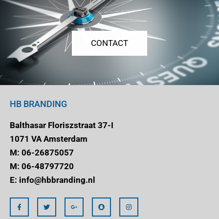
CONTACT
HB BRANDING
Balthasar Floriszstraat 37-I
1071 VA Amsterdam
M: 06-26875057
M: 06-48797720
E: info@hbbranding.nl